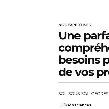
NOS EXPERTISES
Une parfa
ACCUEIL
EXPERTISES
SOLUTIONS
LE GR
compréhe
besoins p
de vos pr
SOL, SOUS-SOL, GÉORE
Géosciences