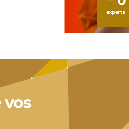
0
nnels de
experts
e vos