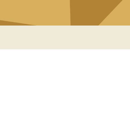
Navigation
+ Accueil
+ Expertises
+ Solutions
+ Le Groupe