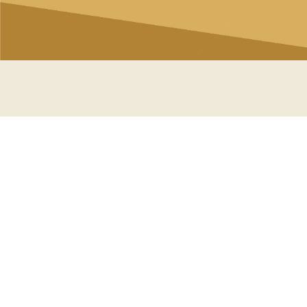
LE GROUPE CVA
Fort de nos multiples expertises et
de notre large panel de solutions,
nous nous positionnons comme un
partenaire technique incontournable