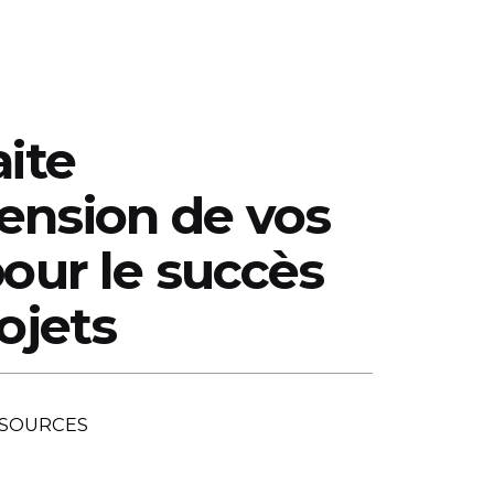
ite
OUPE
CARRIÈRES
CONTACT
EN
nsion de vos
our le succès
ojets
SSOURCES