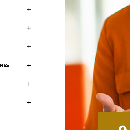
vos projets
ologie à la
tion et la
nus, CVA vous
faire
ets et
es
NES
 les
ertise et de
es
gérer votre
our les
elle RH pour
de confiance
 accompagne
s par notre