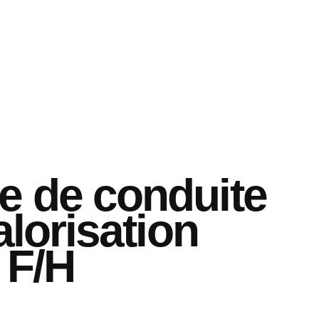
e de conduite
alorisation
 F/H